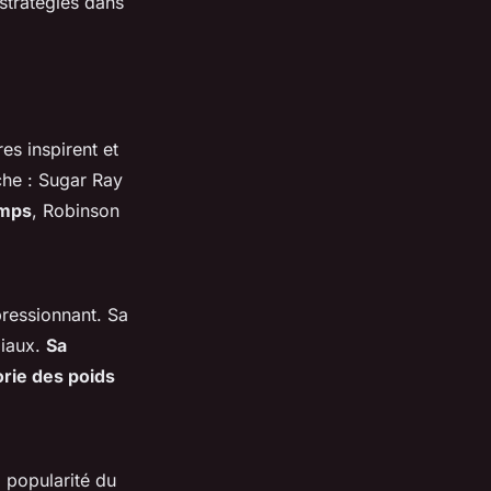
 stratégies dans
res inspirent et
che : Sugar Ray
emps
, Robinson
ressionnant. Sa
diaux.
Sa
rie des poids
 popularité du