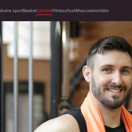
u
Autre sport
Basket
Combat
Fitness
Foot
Musculation
Velo