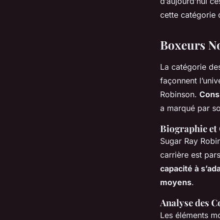
d’aujourd’hui ce
cette catégorie
Boxeurs No
La catégorie d
façonnent l’univ
Robinson.
Consi
a marqué par son
Biographie et
Sugar Ray Robin
carrière est pa
capacité à s’ad
moyens
.
Analyse des C
Les éléments mo