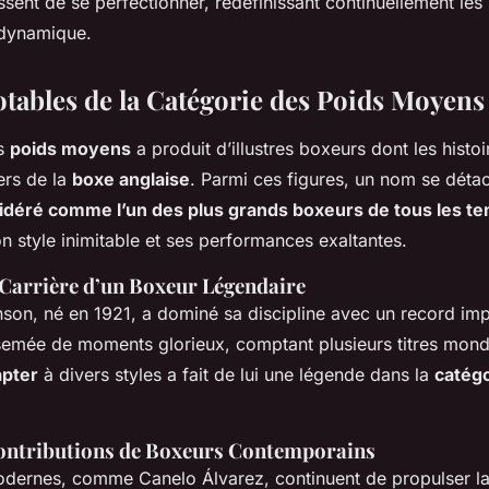
ssent de se perfectionner, redéfinissant continuellement les
 dynamique.
tables de la Catégorie des Poids Moyens
es
poids moyens
a produit d’illustres boxeurs dont les histoi
ers de la
boxe anglaise
. Parmi ces figures, un nom se déta
déré comme l’un des plus grands boxeurs de tous les t
 style inimitable et ses performances exaltantes.
 Carrière d’un Boxeur Légendaire
son, né en 1921, a dominé sa discipline avec un record imp
rsemée de moments glorieux, comptant plusieurs titres mon
apter
à divers styles a fait de lui une légende dans la
catégo
ontributions de Boxeurs Contemporains
dernes, comme Canelo Álvarez, continuent de propulser la