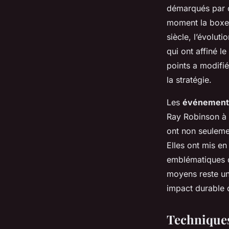
Mathilde
•
9 mars 2025
•
6 min de lecture
démarqués par de
moment la boxe 
siècle, l’évolut
qui ont affiné l
points a modifié
la stratégie.
Les
événement
Ray Robinson à 
ont non seuleme
Elles ont mis e
emblématiques qu
moyens reste un 
impact durable d
Techniques