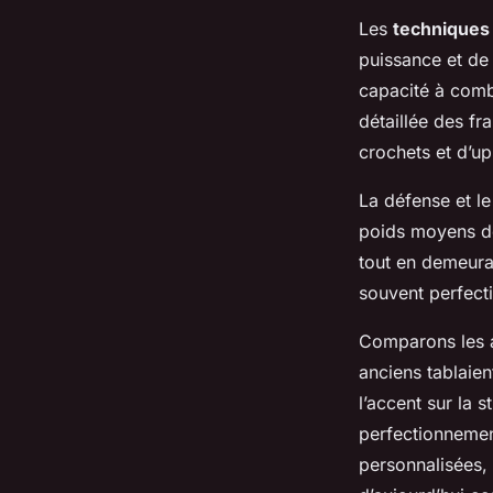
Les
techniques
puissance et de 
capacité à com
détaillée des f
crochets et d’up
La défense et l
poids moyens dé
tout en demeuran
souvent perfect
Comparons les a
anciens tablaie
l’accent sur la s
perfectionnemen
personnalisées,