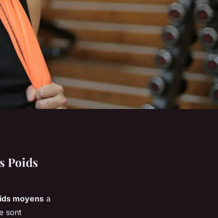
es Poids
ids moyens
a
e sont