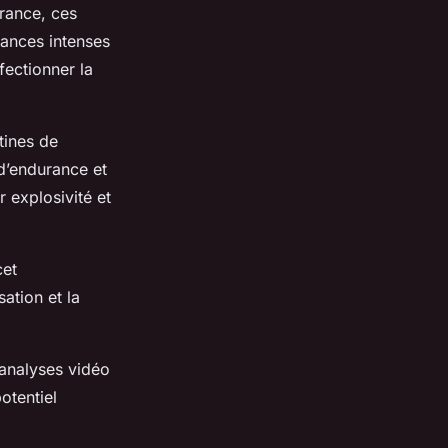
urance, ces
éances intenses
fectionner la
tines de
d’endurance et
r explosivité et
cet
ation et la
analyses vidéo
otentiel