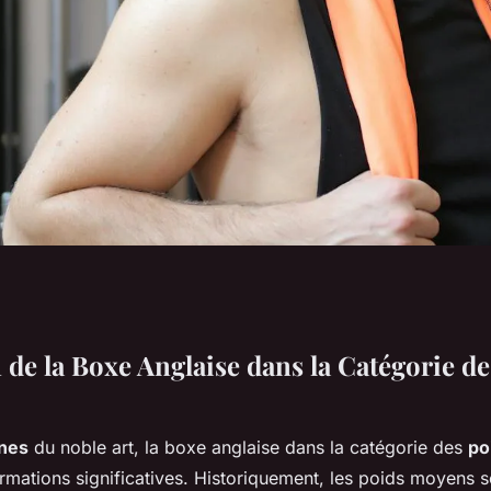
Boxe Anglaise dans
 de la Boxe Anglaise dans la Catégorie d
ids Moyens
ines
du noble art, la boxe anglaise dans la catégorie des
po
rmations significatives. Historiquement, les poids moyens s