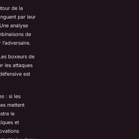
tour de la
inguent par leur
Une analyse
mbinaisons de
 l’adversaire.
 Les boxeurs de
r les attaques
 défensive est
 : si les
nes mettent
ustre le
iques et
ovations