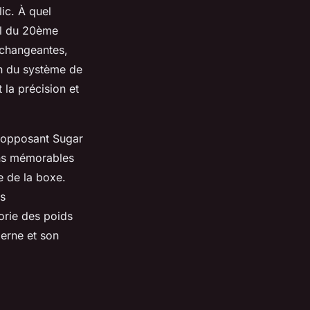
ic. À quel
il du 20ème
 changeantes,
ion du système de
 la précision et
 opposant Sugar
ons mémorables
e de la boxe.
ts
orie des poids
derne et son