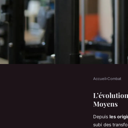
Accueil
›
Combat
COMBAT
L'importance de la 
L’évolution
Moyens
la Catégorie des Po
Depuis
les orig
subi des transfo