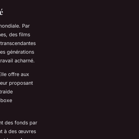
é
mondiale. Par
nes, des films
, transcendantes
 des générations
travail acharné.
lle offre aux
 leur proposant
traide
 boxe
nt des fonds par
ent à des œuvres