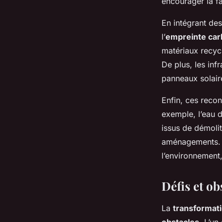
encourager la f
En intégrant des
l’
empreinte ca
matériaux recycl
De plus, les inf
panneaux solair
Enfin, ces reco
exemple, l’eau de
issus de démoli
aménagements. C
l’environnement,
Défis et ob
La
transformati