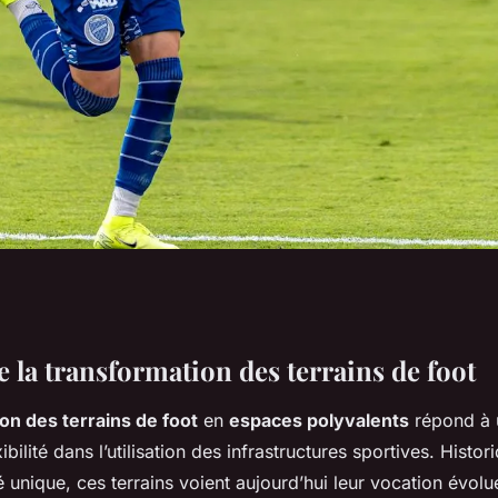
s terrains de foot
 la transformation des terrains de foot
on des terrains de foot
en
espaces polyvalents
répond à 
nts
xibilité dans l’utilisation des infrastructures sportives. Hist
é unique, ces terrains voient aujourd’hui leur vocation évol