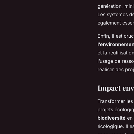
génération, mini
Les systèmes de 
également essen
Enfin, il est cr
l’environnemen
et la réutilisati
l’usage de ress
réaliser des pr
Impact env
Transformer le
projets écologi
biodiversité
en 
écologique. Il e