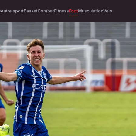
u
Autre sport
Basket
Combat
Fitness
Foot
Musculation
Velo