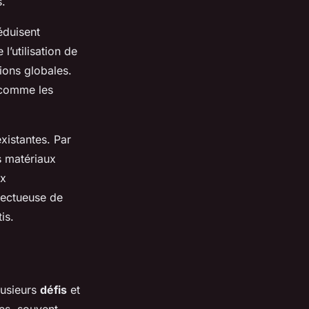
s.
éduisent
l’utilisation de
ions globales.
, comme les
xistantes. Par
es matériaux
ux
pectueuse de
is.
lusieurs
défis
et