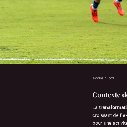
Accueil
›
Foot
FOOT
La transformation de
Contexte de
La
transformati
en espaces polyvale
croissant de fle
pour une activit