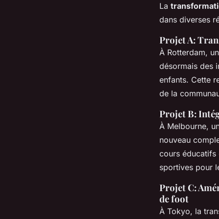
La
transformati
dans diverses r
Projet A: Tra
À Rotterdam, un 
désormais des in
enfants. Cette r
de la communau
Projet B: Inté
À Melbourne, un 
nouveau complexe
cours éducatifs 
sportives pour l
Projet C: Amé
de foot
À Tokyo, la tra