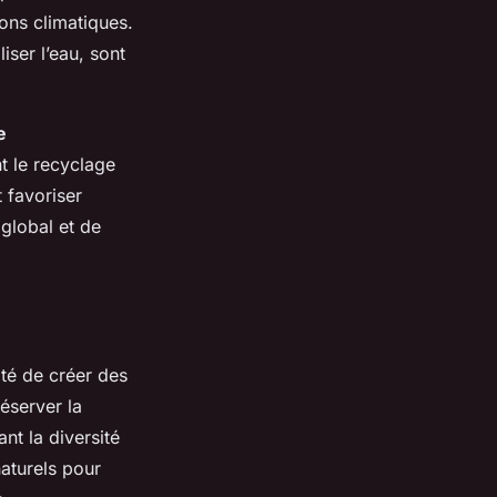
ions climatiques.
iser l’eau, sont
e
t le recyclage
t favoriser
global et de
ité de créer des
éserver la
nt la diversité
naturels pour