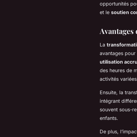
opportunités pou
et le
soutien c
Avantages 
La
transformati
avantages pour 
utilisation accr
des heures de m
activités varié
Ensuite, la tra
intégrant différ
souvent sous-rep
enfants.
De plus, l’impac