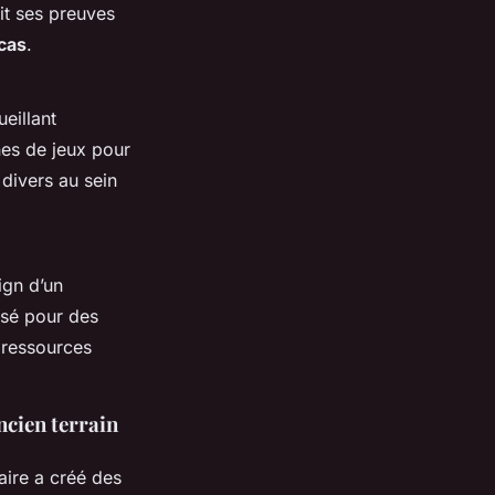
it ses preuves
cas
.
eillant
nes de jeux pour
 divers au sein
ign d’un
lisé pour des
ressources
cien terrain
aire a créé des