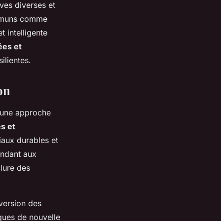
ves diverses et
ommuns comme
t intelligente
ées et
ilientes.
on
e une approche
s et
riaux durables et
ondant aux
lure des
version des
iques de nouvelle