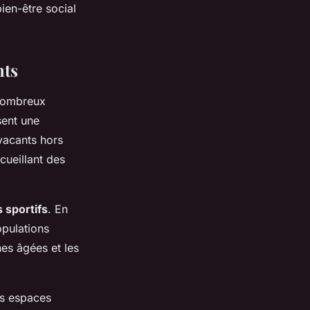
ien-être social
nts
nombreux
sent une
 vacants hors
cueillant des
 sportifs
. En
opulations
es âgées et les
s espaces