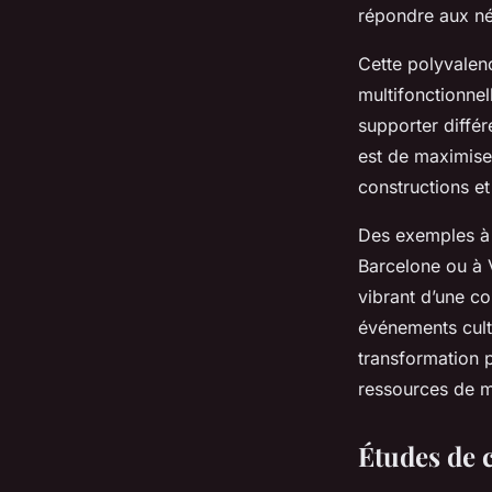
Mathilde
•
17 février 2025
•
6 min de lecture
répondre aux n
Cette polyvalen
multifonctionnel
supporter différ
est de maximiser
constructions et
Des exemples à t
Barcelone ou à 
vibrant d’une c
événements cul
transformation p
ressources de ma
Études de 