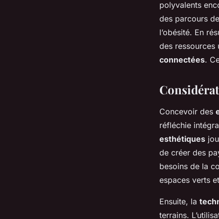
polyvalents enco
des parcours de
l’obésité. En ré
des ressources
connectées
. C
Considérat
Concevoir des
réfléchie intégr
esthétiques
jou
de créer des pa
besoins de la 
espaces verts et
Ensuite, la
techn
terrains. L’util